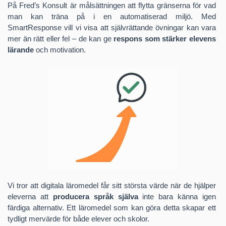
På Fred’s Konsult är målsättningen att flytta gränserna för vad
olika idéer och projekt.
effektiva och lärandeinriktade.
man kan träna på i en automatiserad miljö. Med
SmartResponse vill vi visa att självrättande övningar kan vara
Programmering började som en hobby. Jag har ingen formell
mer än rätt eller fel – de kan ge
respons som stärker elevens
datautbildning utan har förvärvat färdigheterna på egen hand.
lärande
och motivation.
Under åren har jag utvecklat flera nischade program och
tjänster, bland annat inom området ”vatten i trädgården”, där jag
fått sälja lösningar till företag i flera länder.
Vid sidan av utvecklingsarbetet arbetar jag som lärare i
svenska som andraspråk (SFI). Det var där idén till
SmartResponse föddes – i klassrummets behov av övningar
som ger mer än rätt eller fel. Jag har testat och förfinat idén i
min egen undervisning under många år, och vidareutvecklat
den i mitt examensarbete om ordinlärning i främmande språk.
Vi tror att digitala läromedel får sitt största värde när de hjälper
eleverna att
producera språk själva
inte bara känna igen
färdiga alternativ. Ett läromedel som kan göra detta skapar ett
tydligt mervärde för både elever och skolor.