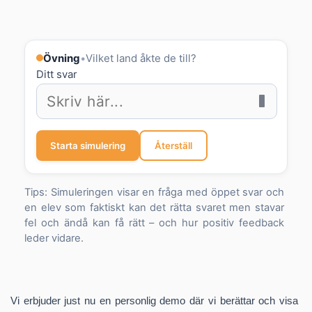
bland färdiga val.
Konkurrensfördel
– era produkter blir mer attraktiva än
plattformar som bara markerar rätt/fel.
Flexibel användning
– fungerar för språk (SVA/SFI,
Övning
•
Vilket land åkte de till?
främmande språk) och kan enkelt tillämpas i andra ämnen.
Ditt svar
Enkel integration
– snabb implementering i befintliga
system utan stora kostnader.
SmartResponse gör skillnaden mellan ett digitalt läromedel
som bara kontrollerar – och ett som faktiskt utvecklar lärande.
Starta simulering
Återställ
Tips: Simuleringen visar en fråga med öppet svar och
en elev som faktiskt kan det rätta svaret men stavar
fel och ändå kan få rätt – och hur positiv feedback
leder vidare.
Vi erbjuder just nu en personlig demo där vi berättar och visa