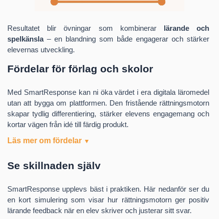
träna stavning och skrivutveckling.
Resultatet blir övningar som kombinerar
lärande och
Se hur det fungerar
spelkänsla
– en blandning som både engagerar och stärker
elevernas utveckling.
Fördelar för förlag och skolor
Med SmartResponse kan ni öka värdet i era digitala läromedel
utan att bygga om plattformen. Den fristående rättningsmotorn
skapar tydlig differentiering, stärker elevens engagemang och
kortar vägen från idé till färdig produkt.
Läs mer om fördelar
Starkare elevmotivation
– positiv feedback gör att
Se skillnaden själv
eleverna vill fortsätta träna.
Bättre läranderesultat
– övningarna bekräftar kunnande
SmartResponse upplevs bäst i praktiken. Här nedanför ser du
och stödjer skrivutveckling.
en kort simulering som visar hur rättningsmotorn ger positiv
Aktivt lärande
– eleverna får träna på att skriva egna svar
lärande feedback när en elev skriver och justerar sitt svar.
och återkalla kunskap, inte bara känna igen rätt alternativ