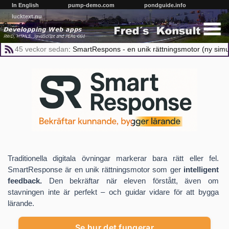
In English
pump-demo.com
pondguide.info
lucktext.nu
45 veckor
sedan
:
SmartRespons - en unik rättningsmotor (ny simu
Traditionella digitala övningar markerar bara rätt eller fel.
SmartResponse är en unik rättningsmotor som ger
intelligent
feedback.
Den bekräftar när eleven förstått, även om
stavningen inte är perfekt – och guidar vidare för att bygga
lärande.
Se hur det fungerar