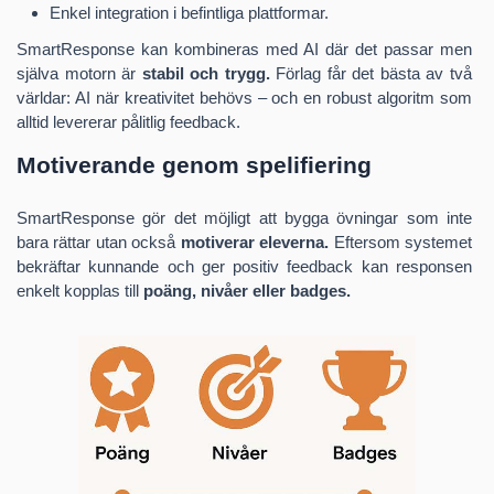
Trots det saknar nästan alla digitala system på marknaden den
idag som imorgon.
Enkel integration i befintliga plattformar.
typ av återkoppling som faktiskt hjälper eleven vidare.
SmartResponse kan kombineras med AI där det passar men
Det är här
SmartResponse
kommer in – som den första
själva motorn är
stabil och trygg.
Förlag får det bästa av två
rättningsmotorn i sitt slag som inte bara kontrollerar utan också
världar: AI när kreativitet behövs – och en robust algoritm som
bekräftar kunnande och bygger lärande.
alltid levererar pålitlig feedback.
Motiverande genom spelifiering
Lösningen
Här kommer
SmartResponse
in – en rättningsmotor i
SmartResponse gör det möjligt att bygga övningar som inte
sitt slag som inte bara kontrollerar, utan
bekräftar
bara rättar utan också
motiverar eleverna.
Eftersom systemet
kunnande
och gör det möjligt att bygga övningar där
bekräftar kunnande och ger positiv feedback kan responsen
elever producerar egna svar och får
stödjande
enkelt kopplas till
poäng, nivåer eller badges.
feedback
på vägen mot rätt form.
När en elev skriver ett svar:
Bekräftar SmartResponse kunnandet även om stavningen
inte är exakt.
Ger tydlig respons om vad som behöver justeras.
Levererar underlag som plattformen kan använda för att