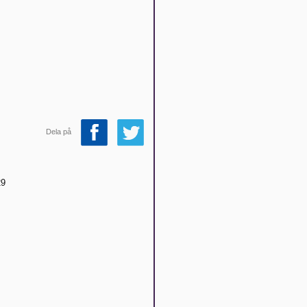
Dela på
29