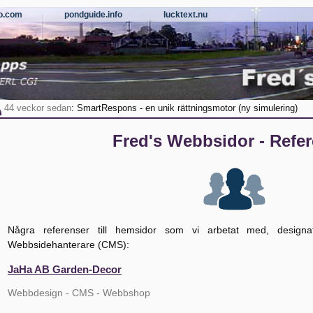
o.com
pondguide.info
lucktext.nu
44 veckor
sedan
:
SmartRespons - en unik rättningsmotor (ny simulering)
Fred's Webbsidor - Refe
Några referenser till hemsidor som vi arbetat med, design
Webbsidehanterare (CMS):
JaHa AB Garden-Decor
Webbdesign - CMS - Webbshop