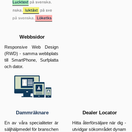
Webbsidor
Responsive Web Design
(RWD) - samma webb
plats
till SmartPhone, Surfplatta
och dator.
Dammräknare
Dealer Locator
En av våra specialiteter är
Hitta återförsäljare när dig -
sälj
hälpmedel för bran
schen
utvidgar sök
området dynam