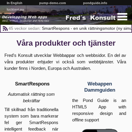
In English
pump-demo.com
pondguide.info
lucktext.nu
45 veckor
sedan
:
SmartRespons - en unik rättningsmotor (ny simu
Våra produkter och tjänster
Fred's Konsult utvecklar Webbappar och webbsidor.
En del av
våra produkter erbjuder vi också som webb
tjänster.
Våra
kunder finns i Norden, Europa och Australien.
SmartRespons
Webappen
Dammguiden
Automatisk rättning som
the Pond Guide is an
bekräftar
HTML5 App with
Till skillnad från traditionella
responsive design and
system som bara markerar
offline support
fel ger SmartRespons
intelligent feedback när