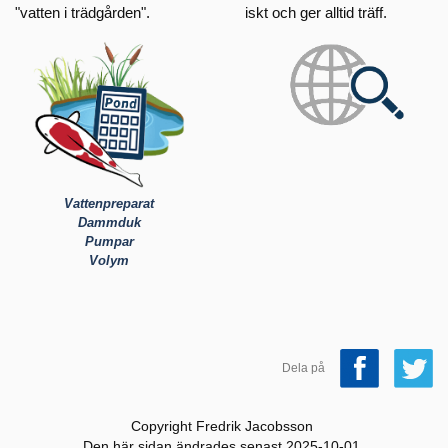
"vatten i trädgården".
iskt och ger alltid träff.
Vattenpreparat
Dammduk
Pumpar
Volym
Dela på
Copyright Fredrik Jacobsson
Den här sidan ändrades senast 2025-10-01